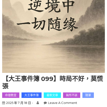
【大王事件簿 099】時局不好，莫慌
張
命理教室
大王事件簿
最新文章
無所不談
隨筆
2025 年 7 月 18 日 -
Leave A Comment