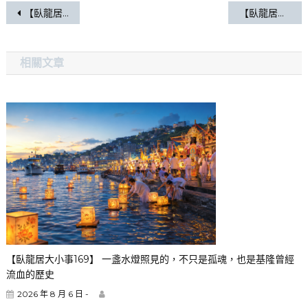
【臥龍居大小事 095】小暑・大暑
【臥龍居大小事 094】熱在三伏，養在三食
相關文章
【臥龍居大小事169】 一盞水燈照見的，不只是孤魂，也是基隆曾經
流血的歷史
2026 年 8 月 6 日 -