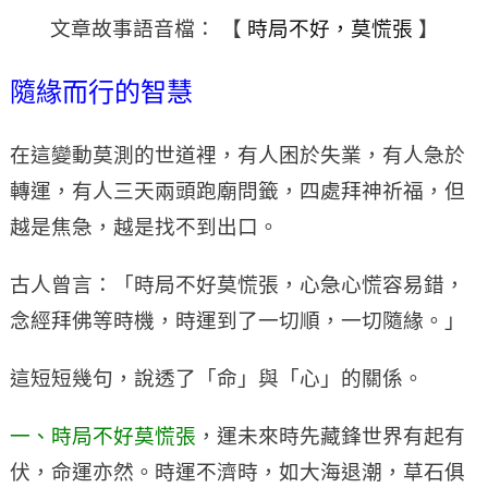
文章故事語音檔： 【
時局不好，莫慌張
】
隨緣而行的智慧
在這變動莫測的世道裡，有人困於失業，有人急於
轉運，有人三天兩頭跑廟問籤，四處拜神祈福，但
越是焦急，越是找不到出口。
古人曾言：「時局不好莫慌張，心急心慌容易錯，
念經拜佛等時機，時運到了一切順，一切隨緣。」
這短短幾句，說透了「命」與「心」的關係。
一、時局不好莫慌張
，運未來時先藏鋒世界有起有
伏，命運亦然。時運不濟時，如大海退潮，草石俱