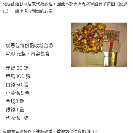
想委託給臥龍居來代為處理，因此本部專為虎將軍設計了這個【感恩
包】，讓小虎收到你的心意。
感恩包每份酌收新台幣
400 元整，內容包含：
元寶 30 錠
甲馬 100 張
白錢 50 張
小金條 5 條
金錢 1 疊
銀錢 1 疊
代收條 1 張
有需要者請按以下連結請購，歡迎夥伴們多加利用。