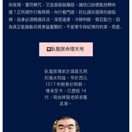
術易理、畫符解咒，又豈是敲敲羅經、誦唸口訣便能扭轉命
運？正所謂外行看熱鬧，內行看門道，好比調兵遣將的總指
揮，自身必須精通兵法、深思遠慮、冷靜判斷、堅忍毅力，因
為真正能推動兵將勇猛奮戰的，不是軍令與紀律的約束，而是…
臥龍居命理天地
臥龍居傳承於諸葛孔明
的風水知識，早於西元
1517 年開業於明朝，
傳承至今，已歷經 14
代，現由神龍老師承襲
其業。