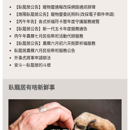
【臥龍居公告】寵物靈通報改採網路通訊辦理
【南陽臥龍居公告】寵物靈委託照料(改採電子郵件申請)
【丙午年告】各式祈福符卡暨年度守護服務總覽
【臥龍居公告】新一代五卡年度服務通告
丙午年農曆七月民俗祭祀活動代辦服務
【臥龍居公告】農曆六月初六天貺節祈福服務
臥龍居農曆六月民俗祭祀服務公告
外事虎將軍申請辦法
安斗—臥龍居的斗燈
臥龍居有啥新鮮事