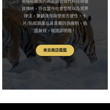
南陽臥龍居的商品結合現代科技與優
良傳統，符合當今社會型態以及冥界
律法，兼顧環保與使用方便性，卡
片/貼紙類產品皆具備防偽機制，偽
造無效，敬請認明哦！
來去商店逛逛