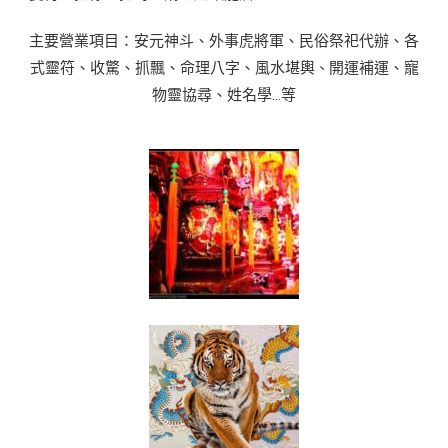
主要營業項目：安元神斗、外事虎將軍、民俗祭祀代辦、各
式靈符、收驚、抓飄、命理八字、風水堪輿
開運補運、
寵
、
物靈協尋、姓名學…等