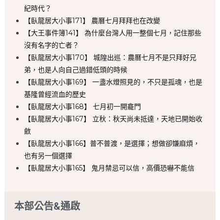
紀時代？
【臥龍居大小事171】 農曆七月拜拜也在改變
【大王事件簿141】 為什麼台灣人用一整個七月，記住那些
沒有名字的亡者？
【臥龍居大小事170】 城隍出巡：農曆七月不是只拜好兄
弟，也是人向自己過錯低頭的時候
【臥龍居大小事169】 一盞水燈照見的，不只是孤魂，也是
基隆曾經流血的歷史
【臥龍居大小事168】 七月初一開龕門
【臥龍居大小事167】 立秋：秋天尚未抵達，天地已開始收
斂
【臥龍居大小事166】普不普渡，是選擇；想做卻嫌麻煩，
也有另一個選擇
【臥龍居大小事165】 鬼月禁忌可以信，高價恐嚇不能信
本部公告&通啟