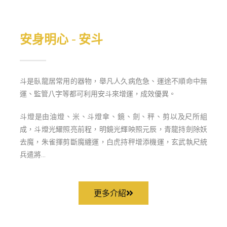
安身明心 - 安斗
斗是臥龍居常用的器物，舉凡人久病危急、運途不順命中無
運、監管八字等都可利用安斗來增運，成效優異。
斗燈是由油燈、米、斗燈傘、鏡、劍、秤、剪以及尺所組
成，斗燈光耀照亮前程，明鏡光輝映照元辰，青龍持劍除妖
去魔，朱雀揮剪斷魔纏運，白虎持秤增添機運，玄武執尺統
兵遣將…
更多介紹