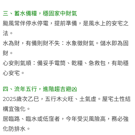
三、蓄水備糧，穩固家中財氣
颱風常伴停水停電，提前準備，是風水上的安宅之
法。
水為財，有備則財不失：水象徵財氣。儲水即為固
財。
心安則氣順：備妥手電筒、乾糧、急救包，有助穩
心安宅。
四、流年五行，進階趨吉避凶
2025歲次乙巳，五行木火旺、土氣虛。屋宅土性結
構宜強化。
居臨路、臨水或低窪者，今年受災風險高，務必強
化防排水。