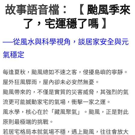
故事語音檔： 【
颱風季來
了，宅運穩了嗎
】
──從風水與科學視角，談居家安全與元
氣穩定
每逢夏秋，颱風總如不速之客，侵擾島嶼的寧靜。
屋外狂風驟雨，屋內卻未必安然無憂。
颱風帶來的，不僅是實質的災害威脅，其強烈的氣
流更可能撼動家宅的氣場，衝擊一家之運。
風水學，核心在於「藏風聚氣」。颱風，正是對此
原則最極端的挑戰。
若居宅格局本就氣場不穩，遇上颱風，往往會放大