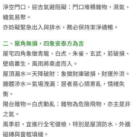
淨空門口，迎吉氣避阻礙：門口堆積雜物，濕氣、
穢氣易聚。
亦妨礙緊急出入與排水，務必保持潔淨通暢。
二、屋角無損，四象安泰方為吉
屋宅四角象徵青龍、白虎、朱雀、玄武，若破損、
壁癌叢生，風雨將乘虛而入。
屋頂漏水＝天降破財：象徵財庫破損，財運外流。
牆體滲水＝氣場洩漏：居者易心煩意亂，情緒失
衡。
陽台雜物＝白虎動亂：雜物為危險飛物，亦主是非
之氣。
風季前，宜進行全宅健檢，特別是屋頂防水、外牆
磁磚與窗框填縫。