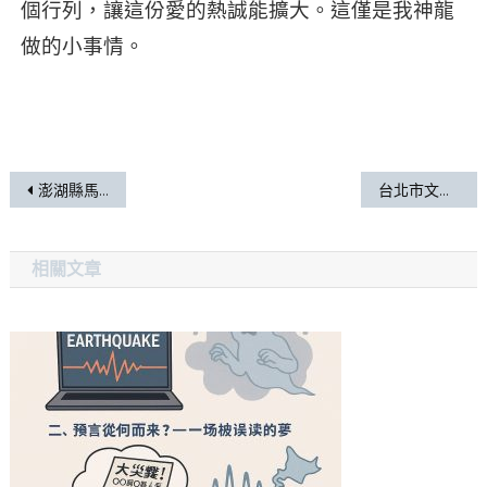
個行列，讓這份愛的熱誠能擴大。這僅是我神龍
做的小事情。
澎湖縣馬公市陳小姐 的 米克斯公貓 咚咚 (大白貓)
台北市文山區黃小姐 的 公折耳貓 momo
相關文章