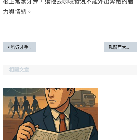
根正常潔牙骨，讓牠去啃咬發洩不能外出奔跑的體
力與情緒。
狗奴才手扎 01 憤怒的朕
臥龍居大小事 027 孝媳
相關文章