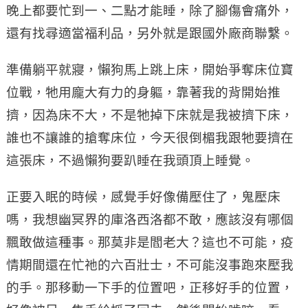
晚上都要忙到一、二點才能睡，除了腳傷會痛外，
還有找尋適當福利品，另外就是跟國外廠商聯繫。
準備躺平就寢，懶狗馬上跳上床，開始爭奪床位寶
位戰，牠用龐大有力的身軀，靠著我的背開始推
擠，因為床不大，不是牠掉下床就是我被擠下床，
誰也不讓誰的搶奪床位，今天很倒楣我跟牠要擠在
這張床，不過懶狗要趴睡在我頭頂上睡覺。
正要入眠的時候，感覺手好像備壓住了，鬼壓床
嗎，我想幽冥界的庫洛西洛都不敢，應該沒有哪個
飄敢做這種事。那莫非是閻老大？這也不可能，疫
情期間還在忙祂的六百壯士，不可能沒事跑來壓我
的手。那移動一下手的位置吧，正移好手的位置，