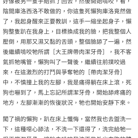
好像被另一隻手給抓了回去，然後開始啃咬，看，
陰間庫洛西洛不敢做的，你這隻死懶狗庫洛竟然做
了，我起身醒來正要教訓，這手一縮坐起身子，懶
狗整隻趴在我身上，目標換成我的臉，把我整個人
壓倒，用那又濕又黏的舌頭，整個臉舔了一遍，然
後繼續啃咬牠所謂［大王牌帶肉潔牙骨］，我不客
氣抓牠嘴管，懶狗叫了一聲後，繼續往前撲咬過
來，在這激烈的打鬥與爭奪牠的［帶肉潔牙骨］
中，不慎撞上我的左腳，我是痛得躺在床上滾，死
狗也嚇到了，馬上忘記所謂潔牙骨，開始舔疼痛的
地方，左腳漸漸的恢復狀況，牠也開始安靜下來。
闖了禍的懶狗，趴在床上懺悔，當然我也去盥洗一
下，這種噁心舔法，不洗一下還得了，洗完給牠一